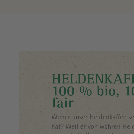
Image
HELDENKAF
100 % bio, 
fair
Woher unser Heldenkaffee s
hat? Weil er von wahren He