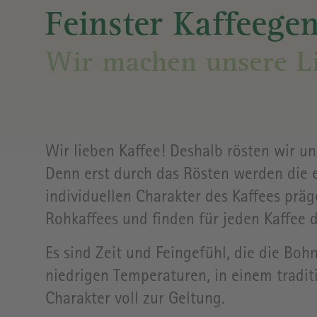
MUSEUM
RÖSTEREI
&
UND
&
CAFÉ/
Feinster Kaffeege
STELLPLATZ
BULLI
KONFERENZRÄUME
BISTRO
Wir machen unsere Li
BÄCKEREI &
KONDITOREI
Wir lieben Kaffee! Deshalb rösten wir un
RAPUNZEL
CASINO
Denn erst durch das Rösten werden die 
(ÖFFENTLICHES
individuellen Charakter des Kaffees präg
MITARBEITER-
Rohkaffees und finden für jeden Kaffee 
RESTAURANT
AUF DEM
Es sind Zeit und Feingefühl, die die Bo
FIRMENGELÄNDE)
niedrigen Temperaturen, in einem tradit
Charakter voll zur Geltung.
BIO-