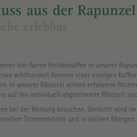
YOGASTUDIO
RAPUNZE
nuss aus der Rapunzel
WELT
ebe erlebbar
WEINKELLER
& CLUB
ANFAHRT
KOCHWERKSTATT
ÖFFNUNG
seren bio-fairen Heldenkaffee in unserer Rapunz
etwa achthundert Aromen einer einzigen Kaffee
ALLE
VERANSTALTUNGEN
PREISE
en. In unserer Rösterei achten erfahrene Röstme
&
die auf ihn individuell abgestimmte Röstzeit un
TICKETS
hnen bei der Röstung brauchen. Geröstet wird i
ionellen Trommelröster und in kleinen Mengen. 
GEBÄUDE