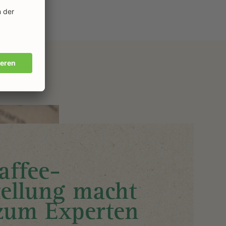
affee-
ellung macht
zum Experten