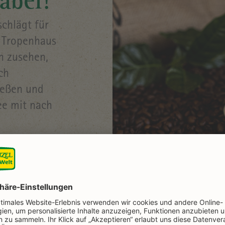
dabei!
chlägt für
m Tropenhaus
n zusehen,
ch
ießen und
ee mit nach