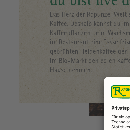
du bist live 
Das Herz der Rapunzel Welt s
Kaffee. Deshalb kannst du i
Kaffeepflanzen beim Wachse
im Restaurant eine Tasse fris
gebrühten Heldenkaffee gen
im Bio-Markt den edlen Kaff
Hause nehmen.