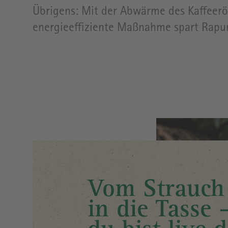
MARKT
Übrigens: Mit der Abwärme des Kaffeerö
energieeffiziente Maßnahme spart Rapun
KAFFEELADEN
Image
Vom Strauch 
in die Tasse 