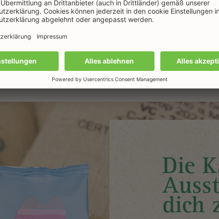
Die K
Ausst
dich 