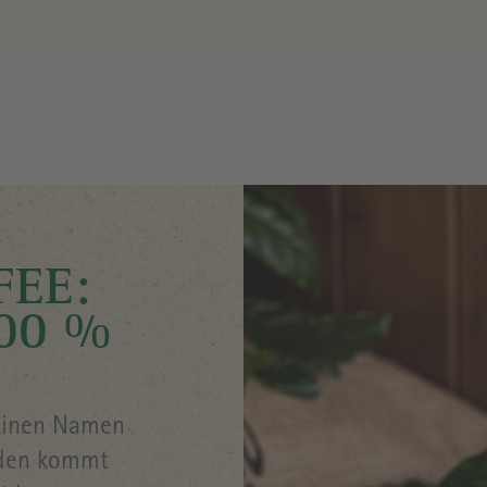
FEE:
100 %
einen Namen
lden kommt