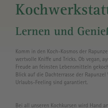
MUSEUM
RÖSTEREI
&
UND
&
CAFÉ/
Kochwerkstat
STELLPLATZ
BULLI
KONFERENZRÄUME
BISTRO
BÄCKEREI &
Lernen und Genieß
KONDITOREI
Komm in den Koch-Kosmos der Rapunzel
RAPUNZEL
CASINO
wertvolle Kniffe und Tricks. Ob vegan, a
(ÖFFENTLICHES
Freude an feinsten Lebensmitteln
gekoch
MITARBEITER-
Blick auf die Dachterrasse der Rapunzel
RESTAURANT
AUF DEM
Urlaubs-Feeling sind garantiert.
FIRMENGELÄNDE)
Bei all unseren Kochkursen wird Hand a
BIO-