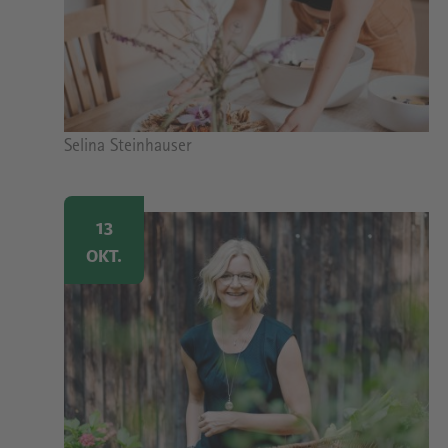
Bildrechte
Selina Steinhauser
Image
13
OKT.