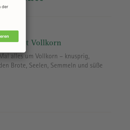
cken mit Vollkorn
Mal alles um Vollkorn – knusprig,
rden Brote, Seelen, Semmeln und süße