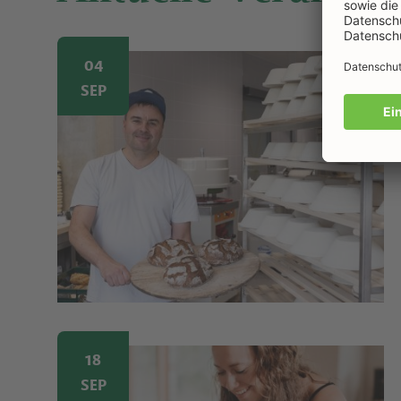
Image
04
SEP
Image
18
SEP