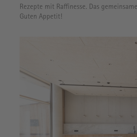
MARKT
Rezepte mit Raffinesse. Das gemeinsame 
Guten Appetit!
KAFFEELADEN
Image