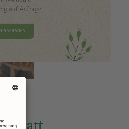
hen-Module
ng auf Anfrage
G ANFRAGEN
rkstatt