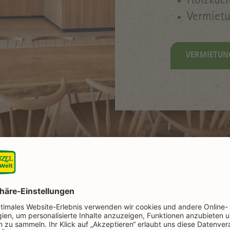
Holzküc
Vermietu
VERMIETUN
ltungen in der Kochwe