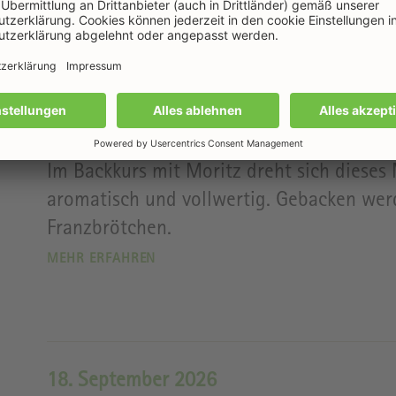
04. September 2026
Backkurs: Ran an den Teig - Ba
Im Backkurs mit Moritz dreht sich dieses 
aromatisch und vollwertig. Gebacken we
Franzbrötchen.
MEHR ERFAHREN
18. September 2026