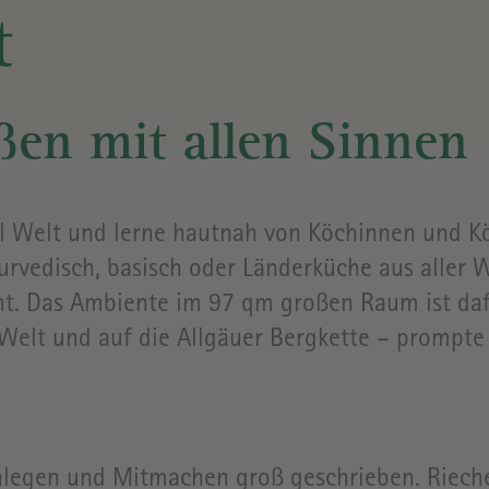
YOGASTUDIO
RAPUNZE
t
WELT
WEINKELLER
& CLUB
ANFAHRT
en mit allen Sinnen
KOCHWERKSTATT
ÖFFNUNG
 Welt und lerne hautnah von Köchinnen und K
yurvedisch, basisch oder Länderküche aus aller 
ALLE
VERANSTALTUNGEN
PREISE
t. Das Ambiente im 97 qm großen Raum ist dafü
&
 Welt und auf die Allgäuer Bergkette – prompte
TICKETS
GEBÄUDE
nlegen und Mitmachen groß geschrieben. Riech